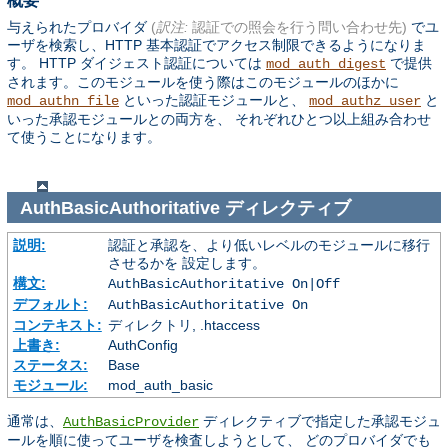
概要
与えられたプロバイダ
(
訳注:
認証での照会を行う問い合わせ先)
でユ
ーザを検索し、HTTP 基本認証でアクセス制限できるようになりま
す。 HTTP ダイジェスト認証については
で提供
mod_auth_digest
されます。このモジュールを使う際はこのモジュールのほかに
といった認証モジュールと、
と
mod_authn_file
mod_authz_user
いった承認モジュールとの両方を、 それぞれひとつ以上組み合わせ
て使うことになります。
AuthBasicAuthoritative
ディレクティブ
説明:
認証と承認を、より低いレベルのモジュールに移行
させるかを 設定します。
構文:
AuthBasicAuthoritative On|Off
デフォルト:
AuthBasicAuthoritative On
コンテキスト:
ディレクトリ, .htaccess
上書き:
AuthConfig
ステータス:
Base
モジュール:
mod_auth_basic
通常は、
ディレクティブで指定した承認モジュ
AuthBasicProvider
ールを順に使ってユーザを検査しようとして、 どのプロバイダでも