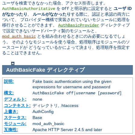
ユーザを検査できなかった場合、アクセス拒否します。
を
と明示的に設定すると
ユーザ ID
AuthBasicAuthoritative
Off
がなかったり
、
ルールがなかったり
する際に、認証と承認の両方に
ついて、 プロバイダー機構で実装されていないモジュールに処理を
移行させることができます。
ディレクティブ
AuthBasicProvider
で設定できないサードパーティ製のモジュールと、
とを組み合わせるときにのみ必要になるでしょ
mod_auth_basic
う。 そのようなモジュールを使う場合、処理順序はモジュールのソ
ースコードが どうなっているかによって決まり、処理順序を指定す
ることはできません。
AuthBasicFake
ディレクティブ
説明:
Fake basic authentication using the given
expressions for username and password
構文:
AuthBasicFake off|
username
[
password
]
デフォルト:
none
コンテキスト:
ディレクトリ, .htaccess
上書き:
AuthConfig
ステータス:
Base
モジュール:
mod_auth_basic
互換性:
Apache HTTP Server 2.4.5 and later