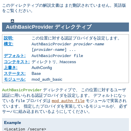
このディレクティブの解説文書は まだ翻訳されていません。英語版
をご覧ください。
AuthBasicProvider
ディレクティブ
説明:
この位置に対する認証プロバイダを設定します。
構文:
AuthBasicProvider
provider-name
[
provider-name
] ...
デフォルト:
AuthBasicProvider file
コンテキスト:
ディレクトリ, .htaccess
上書き:
AuthConfig
ステータス:
Base
モジュール:
mod_auth_basic
ディレクティブで、 この位置に対するユーザ
AuthBasicProvider
認証に用いられる認証プロバイダを設定します。 デフォルトになっ
ている
プロバイダは
モジュールで実装され
file
mod_authn_file
ています。 指定したプロバイダを実装しているモジュールが、 必ず
サーバに組み込まれているようにしてください。
Example
<Location /secure>