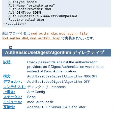
AuthType basic
AuthName "private area"
AuthBasicProvider dbm
AuthDBMType SDBM
AuthDBMUserFile /www/etc/dbmpasswd
Require valid-user
</Location>
認証プロバイダは
,
,
mod_authn_dbm
mod_authn_file
,
で実装されています。
mod_authn_dbd
mod_authnz_ldap
AuthBasicUseDigestAlgorithm
ディレクティブ
説明:
Check passwords against the authentication
providers as if Digest Authentication was in force
instead of Basic Authentication.
構文:
AuthBasicUseDigestAlgorithm MD5|Off
デフォルト:
AuthBasicUseDigestAlgorithm Off
コンテキスト:
ディレクトリ, .htaccess
上書き:
AuthConfig
ステータス:
Base
モジュール:
mod_auth_basic
互換性:
Apache HTTP Server 2.4.7 and later