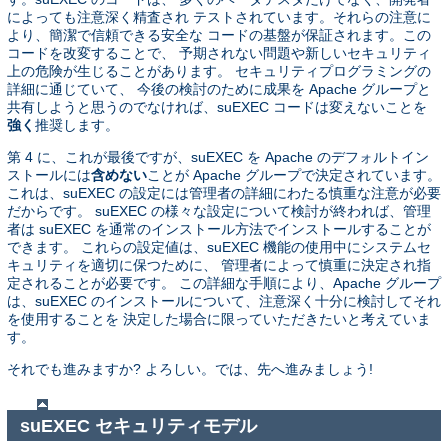
によっても注意深く精査され テストされています。それらの注意に
より、簡潔で信頼できる安全な コードの基盤が保証されます。この
コードを改変することで、 予期されない問題や新しいセキュリティ
上の危険が生じることがあります。 セキュリティプログラミングの
詳細に通じていて、 今後の検討のために成果を Apache グループと
共有しようと思うのでなければ、suEXEC コードは変えないことを
強く
推奨します。
第 4 に、これが最後ですが、suEXEC を Apache のデフォルトイン
ストールには
含めない
ことが Apache グループで決定されています。
これは、suEXEC の設定には管理者の詳細にわたる慎重な注意が必要
だからです。 suEXEC の様々な設定について検討が終われば、管理
者は suEXEC を通常のインストール方法でインストールすることが
できます。 これらの設定値は、suEXEC 機能の使用中にシステムセ
キュリティを適切に保つために、 管理者によって慎重に決定され指
定されることが必要です。 この詳細な手順により、Apache グループ
は、suEXEC のインストールについて、注意深く十分に検討してそれ
を使用することを 決定した場合に限っていただきたいと考えていま
す。
それでも進みますか? よろしい。では、先へ進みましょう!
suEXEC セキュリティモデル