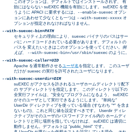
このオプションは、デフォルトではインストールされず、 有
効にはならない suEXEC 機能を有効にします。 suEXEC を使
うように APACI に要求するには、
オプシ
--enable-suexec
ョンにあわせて少なくとも一つは
オ
--with-suexec-xxxxx
プションが指定されなければなりません。
--with-suexec-bin=
PATH
セキュリティ上の理由により、
バイナリのパスはサー
suexec
バに ハードコードされている必要があります。デフォルトの
パスを 変えたいときはこのオプションを使ってください。
例
えば
、
のように。
--with-suexec-bin=/usr/sbin/suexec
--with-suexec-caller=
UID
Apache を通常動作させる
ユーザ名
を指定します。 このユーザ
だけが suexec の実行を許可されたユーザになります。
--with-suexec-userdir=
DIR
suEXEC がアクセスを許されるユーザホームディレクトリ配下
の サブディレクトリを指定します。 このディレクトリ以下の
全実行ファイルは、"安全な"プログラムになるよう、 suEXEC
がそのユーザとして実行できるようにします。 "単純な"
UserDir ディレクティブを使っている場合 (すなわち "*" を含ま
ないもの)、これと同じ値を設定すべきです。 Userdir ディレ
クティブがそのユーザのパスワードファイル内の ホームディ
レクトリと同じ場所を指していなければ、 suEXEC は適切に
動作しません。デフォルトは "public_html" です。
各 UserDir が異なった仮想ホストを設定している場合、 それ