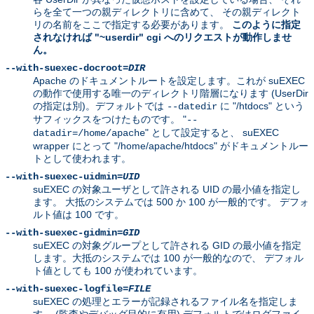
らを全て一つの親ディレクトリに含めて、 その親ディレクト
リの名前をここで指定する必要があります。
このように指定
されなければ "~userdir" cgi へのリクエストが動作しませ
ん。
--with-suexec-docroot=
DIR
Apache のドキュメントルートを設定します。これが suEXEC
の動作で使用する唯一のディレクトリ階層になります (UserDir
の指定は別)。デフォルトでは
に "/htdocs" という
--datedir
サフィックスをつけたものです。 "
--
" として設定すると、 suEXEC
datadir=/home/apache
wrapper にとって "/home/apache/htdocs" がドキュメントルー
トとして使われます。
--with-suexec-uidmin=
UID
suEXEC の対象ユーザとして許される UID の最小値を指定し
ます。 大抵のシステムでは 500 か 100 が一般的です。 デフォ
ルト値は 100 です。
--with-suexec-gidmin=
GID
suEXEC の対象グループとして許される GID の最小値を指定
します。大抵のシステムでは 100 が一般的なので、 デフォル
ト値としても 100 が使われています。
--with-suexec-logfile=
FILE
suEXEC の処理とエラーが記録されるファイル名を指定しま
す。 (監査やデバッグ目的に有用) デフォルトではログファイ