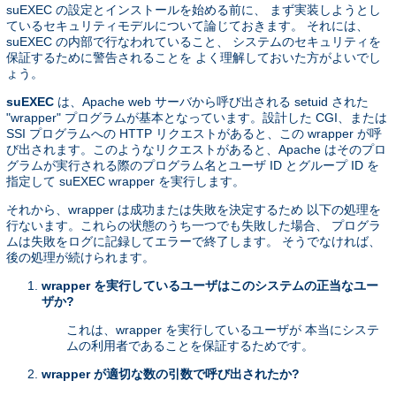
suEXEC の設定とインストールを始める前に、 まず実装しようとし
ているセキュリティモデルについて論じておきます。 それには、
suEXEC の内部で行なわれていること、 システムのセキュリティを
保証するために警告されることを よく理解しておいた方がよいでし
ょう。
suEXEC
は、Apache web サーバから呼び出される setuid された
"wrapper" プログラムが基本となっています。設計した CGI、または
SSI プログラムへの HTTP リクエストがあると、この wrapper が呼
び出されます。このようなリクエストがあると、Apache はそのプロ
グラムが実行される際のプログラム名とユーザ ID とグループ ID を
指定して suEXEC wrapper を実行します。
それから、wrapper は成功または失敗を決定するため 以下の処理を
行ないます。これらの状態のうち一つでも失敗した場合、 プログラ
ムは失敗をログに記録してエラーで終了します。 そうでなければ、
後の処理が続けられます。
wrapper を実行しているユーザはこのシステムの正当なユー
ザか?
これは、wrapper を実行しているユーザが 本当にシステ
ムの利用者であることを保証するためです。
wrapper が適切な数の引数で呼び出されたか?