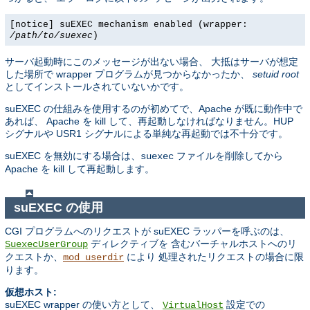
[notice] suEXEC mechanism enabled (wrapper:
/path/to/suexec
)
サーバ起動時にこのメッセージが出ない場合、 大抵はサーバが想定
した場所で wrapper プログラムが見つからなかったか、
setuid root
としてインストールされていないかです。
suEXEC の仕組みを使用するのが初めてで、Apache が既に動作中で
あれば、 Apache を kill して、再起動しなければなりません。HUP
シグナルや USR1 シグナルによる単純な再起動では不十分です。
suEXEC を無効にする場合は、
ファイルを削除してから
suexec
Apache を kill して再起動します。
suEXEC の使用
CGI プログラムへのリクエストが suEXEC ラッパーを呼ぶのは、
ディレクティブを 含むバーチャルホストへのリ
SuexecUserGroup
クエストか、
により 処理されたリクエストの場合に限
mod_userdir
ります。
仮想ホスト:
suEXEC wrapper の使い方として、
設定での
VirtualHost