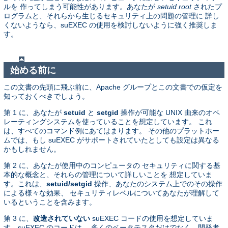
ルを 作ってしまう可能性があります。あなたが
setuid root
されたプ
ログラムと、それらから生じるセキュリティ上の問題の管理に 詳し
くないようなら、suEXEC の使用を検討しないように強く推奨しま
す。
始める前に
この文書の先頭に飛ぶ前に、Apache グループとこの文書での仮定を
知っておくべきでしょう。
第 1 に、あなたが
setuid
と
setgid
操作が可能な UNIX 由来のオペ
レーティングシステムを使っていることを想定しています。 これ
は、すべてのコマンド例にあてはまります。 その他のプラットホー
ムでは、もし suEXEC がサポートされていたとしても設定は異なる
かもしれません。
第 2 に、あなたが使用中のコンピュータの セキュリティに関する基
本的な概念と、それらの管理について詳しいことを 想定していま
す。これは、
setuid/setgid
操作、あなたのシステム上でのその操作
による様々な効果、 セキュリティレベルについてあなたが理解して
いるということを含みます。
第 3 に、
改造されていない
suEXEC コードの使用を想定していま
す。suEXEC のコードは、 多くのベータテスタだけでなく、開発者