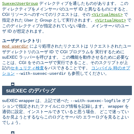
ディレクティブを通したものがあります。 この
SuexecUserGroup
ディレクティブをメインサーバのユーザ ID と異なるものにすると、
CGI リソースへのすべてのリクエストは、その
で
<VirtualHost>
指定された
User
と
Group
として実行されます。
で
<VirtualHost>
このディレクティブが指定されていない場合、 メインサーバのユー
ザ ID が想定されます。
ユーザディレクトリ:
により処理されたリクエストは リクエストされたユー
mod_userdir
ザディレクトリのユーザ ID で CGI プログラムを 実行するために
suEXEC ラッパーを呼びます。 この機能を動作させるために必要な
ことは、CGI をそのユーザで実行できること、そのスクリプトが上
記の
セキュリティ検査
をパスできることです。
コンパイル 時のオプ
ション
も参照してください。
--with-suexec-userdir
suEXEC のデバッグ
suEXEC wrapper は、上記で述べた
オプ
--with-suexec-logfile
ションで指定されたファイルにログ情報を記録します。 wrapper を
適切に設定、インストールできていると思う場合、 どこで迷ってい
るか見ようとするならこのログとサーバの エラーログを見るとよい
でしょう。