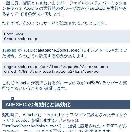
一般に良い習慣ともされいますが、 ファイルシステムパーミッショ
ンを使って Apache の実行時のグループのみが suEXEC を実行でき
るように するのが良いでしょう。
たとえば、次のようにサーバが設定されていたとします。
User www
Group webgroup
が "/usr/local/apache2/bin/suexec" にインストールされてい
suexec
た場合、次のように設定する必要があります。
chgrp webgroup /usr/local/apache2/bin/suexec
chmod 4750 /usr/local/apache2/bin/suexec
これで Apache が実行されるグループのみが suEXEC ラッパーを実
行できるということを 確証します。
suEXEC の有効化と無効化
起動時に、Apache は
オプションで設定されたディレク
--sbindir
トリで
を探します (デフォルトは
suexec
"/usr/local/apache/sbin/suexec") 。 適切に設定された suEXEC がみ
つかると、 エラーログに以下のメッセージが出力されます。