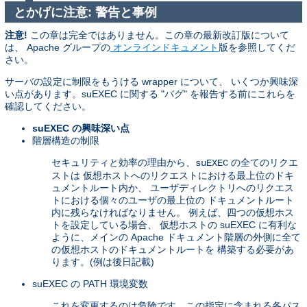
とかげに注意: 警告と事例
注意!
この章は完全ではありません。この章の最新改訂版について
は、 Apache グループの
オンラインドキュメント
版を参照してくだ
さい。
サーバの設定に制限をもうける wrapper について、 いくつか興味深
い点があります。suEXEC に関する "バグ" を報告する前にこれらを
確認してください。
suEXEC の興味深い点
階層構造の制限
セキュリティと効率の理由から、
の全てのリクエ
suEXEC
ストは 仮想ホストへのリクエストにおける最上位のドキ
ュメントルート内か、 ユーザディレクトリへのリクエス
トにおける個々のユーザの最上位の ドキュメントルート
内に残らなければなりません。 例えば、四つの仮想ホス
トを設定している場合、 仮想ホストの suEXEC に有利な
ように、メインの Apache ドキュメント階層の外側に全て
の仮想ホストのドキュメントルートを 構築する必要があ
ります。(例は後日記載)
suEXEC の PATH 環境変数
これを変更するのは危険です。この指定に含まれる各パス