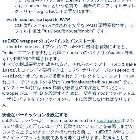
ルは "suexec_log" という名前で、 標準のログファイルディレ
クトリ (
) に置かれます。
--logfiledir
--with-suexec-safepath=
PATH
CGI 実行ファイルに渡される安全な PATH 環境変数です。 デ
フォルト値は "/usr/local/bin:/usr/bin:/bin" です。
suEXEC wrapper のコンパイルとインストール
オプションで suEXEC 機能を有効にすると、
--enable-suexec
"make" コマンドを実行した時に
のバイナリ (Apache 自体
suexec
も) が自動的に作成されます。
すべての構成要素が作成されると、それらのインストールには
make
コマンドが実行できます。バイナリイメージの
は
install
suexec
オプションで指定されたディレクトリにインストールさ
--sbindir
れます。 デフォルトの場所は "/usr/local/apache/bin/suexec" です。
インストール時には
root
権限が必要なので注意してください。
wrapper がユーザ ID を設定するために、所有者
でのセットユ
root
ーザ ID ビットをそのファイルのモードに設定しなければなりませ
ん。
安全なパーミッションを設定する
suEXEC ラッパーは、
オプシ
--with-suexec-caller
configure
ョンで指定した正しいユーザで起動されていることを確認しますが、
システム上でこのチェックが行なわれる前に、 suEXEC が呼ぶシス
テムやライブラリが脆弱である可能性は残ります。対抗策として、